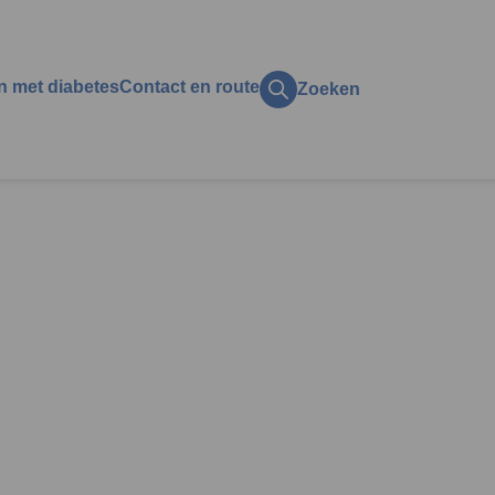
n met diabetes
Contact en route
Zoeken
ct op het gezin
ol
zijn
ing
k?
en en vakantie
licaties
t
aan, alcohol, roken en
s