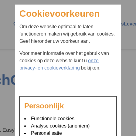
Cookievoorkeuren
Over Diaboss
Over diabetes
Vermoedt u diabetes
Leve
Om deze website optimaal te laten
functioneren maken wij gebruik van cookies.
Wie zijn wij
Diabetes type 1
Huisarts schoolarts
Impa
Geef hieronder uw voorkeur aan.
verwijzer
Persoonlijke begeleiding
Diabetes type 2
Scho
Voor meer informatie over het gebruik van
Ik vermoed dat ik diabetes
cookies op deze website kunt u
onze
Groepsbijeenkomsten
Insuline
Ziek 
heb
privacy- en cookieverklaring
bekijken.
chCare Nano
Transitie bij Diaboss
Insulinepompen en
Voed
bent u naar op zoe
glucosesensoren
Advies op afstand
Reiz
Hypo
MijnOLVG
Comp
Persoonlijk
Hyper
24/7 bereikbaar
Spor
Functionele cookies
Ketonen en ketoacidose
Analyse cookies (anoniem)
Ziekenhuisopname
Uitg
t EasyView.
Personalisatie
HbA1c
drug