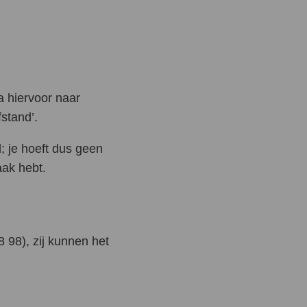
truatie
nd gebit
erwante aandoeningen
a hiervoor naar
ngerschap
stand’.
adan
; je hoeft dus geen
aak hebt.
miteiten
mine D
8 98), zij kunnen het