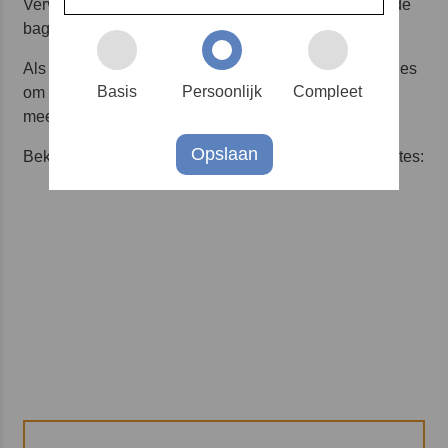
Vervoer de insuline altijd in je handbagage, het is in de
bagageruimte namelijk te koud.
Als je een insulinepomp en/of sensor hebt, is het advies
Basis
Persoonlijk
Compleet
om niet door de total body scan te gaan. Dit betekent
meestal dat je handmatig gefouilleerd wordt.
Opslaan
Bekijk ook onderstaande video over reizen met diabetes: