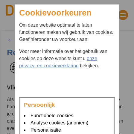
Cookievoorkeuren
Om deze website optimaal te laten
functioneren maken wij gebruik van cookies.
Waar bent u naar op zoek?
Geef hieronder uw voorkeur aan.
Leven met diabetes
Reizen en vakantie
Voor meer informatie over het gebruik van
Zoekwoorden
cookies op deze website kunt u
onze
privacy- en cookieverklaring
bekijken.
Afdrukken
Vliegen
Als je gaat vliegen mag je je insuline meenemen in je
Persoonlijk
handbagage. Neem altijd een
medische verklaring
van
je diabetesteam mee. Daarin staat vermeld dat je
Functionele cookies
diabetes hebt en daarvoor insuline, insulinenaalden en
Analyse cookies (anoniem)
eventueel een insulinepomp en/of sensor bij je hebt.
Personalisatie