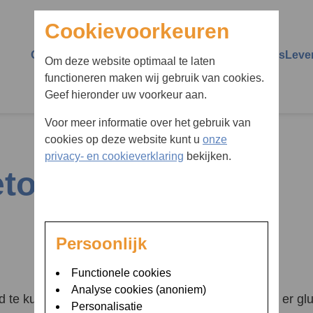
Cookievoorkeuren
Over Diaboss
Over diabetes
Vermoedt u diabetes
Leve
Om deze website optimaal te laten
functioneren maken wij gebruik van cookies.
Wie zijn wij
Diabetes type 1
Huisarts schoolarts
Impa
Geef hieronder uw voorkeur aan.
verwijzer
Persoonlijke begeleiding
Diabetes type 2
Scho
Voor meer informatie over het gebruik van
Ik vermoed dat ik diabetes
cookies op deze website kunt u
onze
Groepsbijeenkomsten
Insuline
Ziek 
heb
privacy- en cookieverklaring
bekijken.
etoacidose
Transitie bij Diaboss
Insulinepompen en
Voed
bent u naar op zoe
glucosesensoren
Advies op afstand
Reiz
Hypo
MijnOLVG
Comp
Persoonlijk
Hyper
24/7 bereikbaar
Spor
Functionele cookies
Ketonen en ketoacidose
Analyse cookies (anoniem)
Ziekenhuisopname
Uitg
d te kunnen functioneren.
Insuline
zorgt ervoor dat er gl
Personalisatie
HbA1c
drug