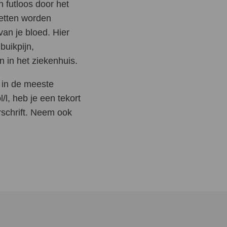
n futloos door het
vetten worden
truatie
van je bloed. Hier
nd gebit
buikpijn,
 in het ziekenhuis.
erwante aandoeningen
e in de meeste
ngerschap
l, heb je een tekort
adan
rschrift. Neem ook
miteiten
mine D