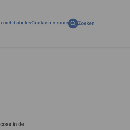
n met diabetes
Contact en route
Zoeken
ct op het gezin
ol
zijn
ing
k?
en en vakantie
licaties
t
aan, alcohol, roken en
ucose in de
s