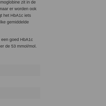
moglobine zit in de
 maar er worden ook
t het HbA1c iets
elke gemiddelde
dat een goed HbA1c
der de 53 mmol/mol.