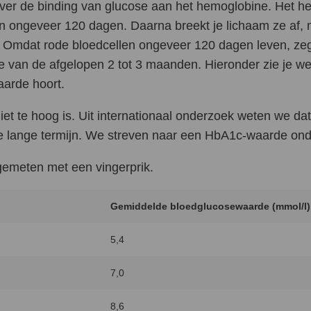
ver de binding van glucose aan het hemoglobine. Het he
en ongeveer 120 dagen. Daarna breekt je lichaam ze af,
 Omdat rode bloedcellen ongeveer 120 dagen leven, zeg
 van de afgelopen 2 tot 3 maanden. Hieronder zie je w
arde hoort.
iet te hoog is. Uit internationaal onderzoek weten we 
 de lange termijn. We streven naar een HbA1c-waarde on
gemeten met een vingerprik.
Gemiddelde bloedglucosewaarde (mmol/l)
5,4
7,0
8,6