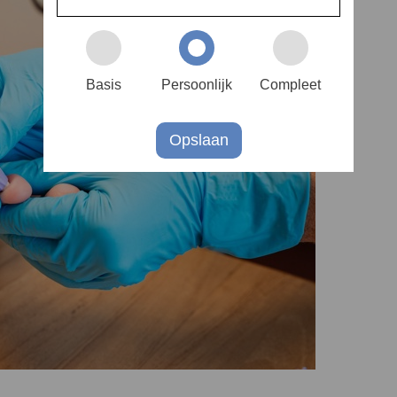
Diaboss vergoed door
verzekering
Handige websites
Mens
Wetenschappelijk
Gezo
Basis
Persoonlijk
Compleet
onderzoek
Aanv
Value-Based Health Care
Opslaan
Zwa
Psychologie
Ram
Diëtetiek
Cala
Maatschappelijk werk
Vita