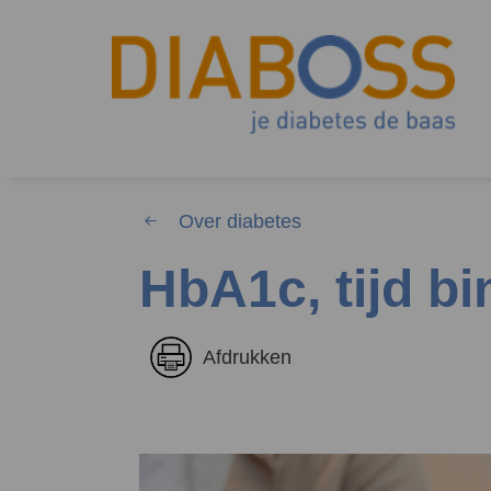
Over diabetes
HbA1c, tijd b
Waar 
Afdrukken
Zoekwoorden