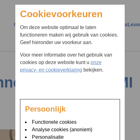
Cookievoorkeuren
Over Diaboss
Over diabetes
Vermoedt u diabetes
Leve
Om deze website optimaal te laten
functioneren maken wij gebruik van cookies.
Wie zijn wij
Diabetes type 1
Huisarts schoolarts
Impa
Geef hieronder uw voorkeur aan.
verwijzer
Persoonlijke begeleiding
Diabetes type 2
Scho
Voor meer informatie over het gebruik van
Ik vermoed dat ik diabetes
cookies op deze website kunt u
onze
Groepsbijeenkomsten
Insuline
Ziek 
heb
privacy- en cookieverklaring
bekijken.
innen bereik en GMI
Transitie bij Diaboss
Insulinepompen en
Voed
bent u naar op zoe
glucosesensoren
Advies op afstand
Reiz
Hypo
MijnOLVG
Comp
Persoonlijk
Hyper
24/7 bereikbaar
Spor
Functionele cookies
Ketonen en ketoacidose
Analyse cookies (anoniem)
Ziekenhuisopname
Uitg
Personalisatie
HbA1c
drug