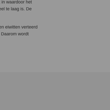
t in waardoor het
l te laag is. De
truatie
nd gebit
n eiwitten verteerd
erwante aandoeningen
t. Daarom wordt
ngerschap
adan
miteiten
mine D