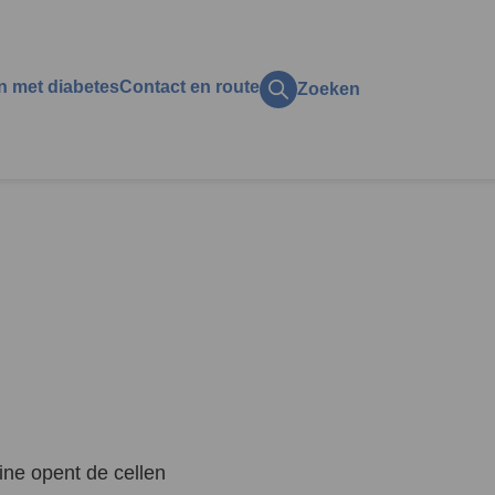
n met diabetes
Contact en route
Zoeken
ct op het gezin
ol
zijn
ing
k?
en en vakantie
licaties
t
aan, alcohol, roken en
ine opent de cellen
s