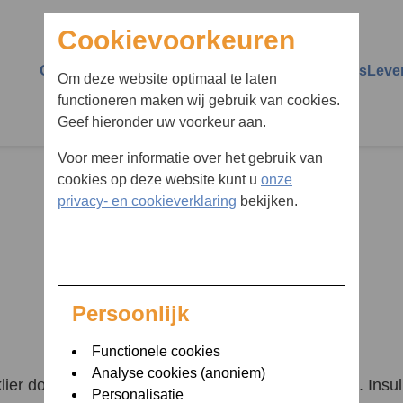
Cookievoorkeuren
Over Diaboss
Over diabetes
Vermoedt u diabetes
Leve
Om deze website optimaal te laten
functioneren maken wij gebruik van cookies.
Wie zijn wij
Diabetes type 1
Huisarts schoolarts
Impa
Geef hieronder uw voorkeur aan.
verwijzer
Persoonlijke begeleiding
Diabetes type 2
Scho
Voor meer informatie over het gebruik van
Ik vermoed dat ik diabetes
cookies op deze website kunt u
onze
Groepsbijeenkomsten
Insuline
Ziek 
heb
privacy- en cookieverklaring
bekijken.
Transitie bij Diaboss
Insulinepompen en
Voed
bent u naar op zoe
glucosesensoren
Advies op afstand
Reiz
Hypo
MijnOLVG
Comp
Persoonlijk
Hyper
24/7 bereikbaar
Spor
Functionele cookies
Ketonen en ketoacidose
Analyse cookies (anoniem)
Ziekenhuisopname
Uitg
lier door de zogeheten ‘eilandjes van Langerhans’. Insul
Personalisatie
HbA1c
drug