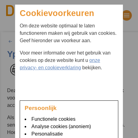
Cookievoorkeuren
Om deze website optimaal te laten
functioneren maken wij gebruik van cookies.
Waar bent u naar op zoek?
Geef hieronder uw voorkeur aan.
Advies op afstand
Ypsopump
Voor meer informatie over het gebruik van
Zoekwoorden
cookies op deze website kunt u
onze
privacy- en cookieverklaring
bekijken.
Afdrukken
Deze insulinepomp wordt uitgelezen met Glooko. Kijk
voor de uitgebreide uitleg over het maken van een
account op
deze website
.
Persoonlijk
Als Diaboss mee wilt kijken met de gegevens van de
Functionele cookies
sensor, moet het account gekoppeld zijn aan Diaboss.
Analyse cookies (anoniem)
Hoe dit moet staat ook op
deze website van Glooko
.
Personalisatie